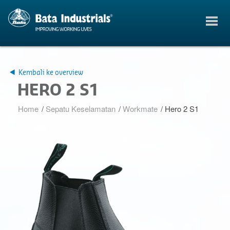
Kembali ke overview
HERO 2 S1
Home
/
Sepatu Keselamatan
/
Workmate
/
Hero 2 S1